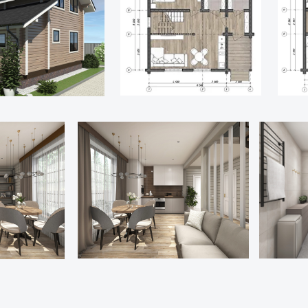
................................95 м²
.................................68 м²
...................Свайно-винтовой
..........................Клееный Брус
док................Клееный Брус/
й......................Деревянный
.................Металлочерепица