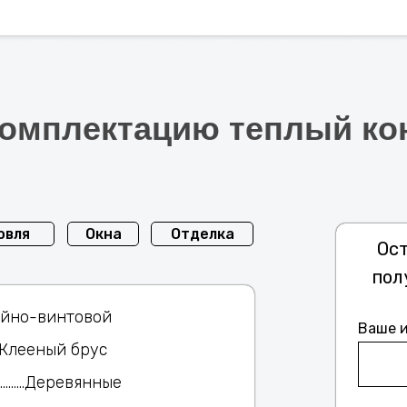
 комплектацию теплый к
овля
Окна
Отделка
Ост
пол
...........Свайно-винтовой
Ваше 
.............Клееный брус
................Деревянные