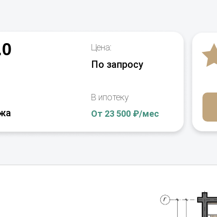
.............................Whitebox
.................................5 лет
.0
Цена:
По запросу
В ипотеку
ажа
От 23 500 ₽/мес