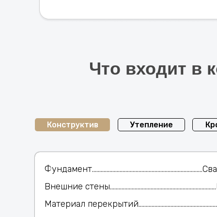
Что входит в
Конструктив
Утепление
Кр
Фундамент.................................................................
Внешние стены............................................................
Материал перекрытий...............................................