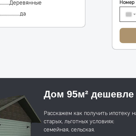
................Деревянные
Номер
....................да
Дом 95м² дешевле
Расскажем как получить ипотеку н
старых, льготных условиях:
семейная, сельская.