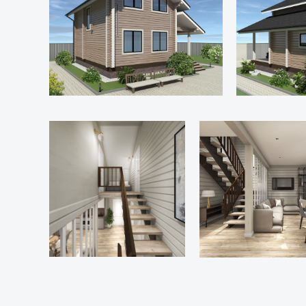
Общая площадь дома.....
Площадь застройки.......
Тип фундамента.....
Материл стен..........
Материал перегоро
каркас
Материал перекрыти
Материал кровли...