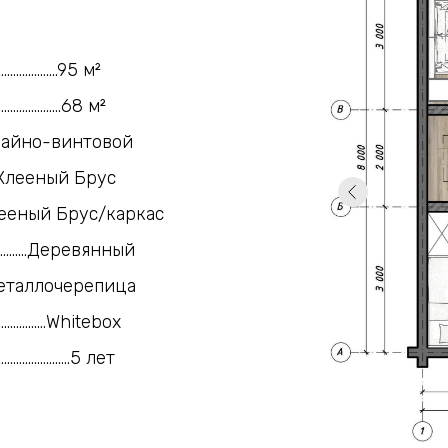
.................95 м²
...................68 м²
..........Свайно-винтовой
.............Клееный Брус
.......Клееный Брус/каркас
...............Деревянный
..........Металлочерепица
..................Whitebox
....................5 лет