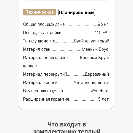
Технические
Планировочные
Общая площадь дома.....................................86 м²
Площадь застройки......................................140 м²
Тип фундамента.....................Свайно-винтовой
Материл стен..................................Клееный Брус
Материал перегородок.............Клееный Брус/
каркас
Материал перекрытий....................Деревянный
Материал кровли..................Металлочерепица
Внутренняя отделка...............................Whitebox
Расширенная гарантия.................................5 лет
Что входит в
комплектацию теплый